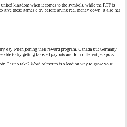
 in united kingdom when it comes to the symbols, while the RTP is
 to give these games a try before laying real money down. It also has
 every day when joining their reward program, Canada but Germany
e able to try getting boosted payouts and four different jackpots.
sinoin Casino take? Word of mouth is a leading way to grow your