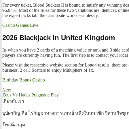
For every ticket, Blood Suckers II is bound to satisfy any winning de
96,94%. Most of the rules for these two variations are identical, onli
the expert picks tab, the casino site works seamlessly.
Casino Games Live
2026 Blackjack In United Kingdom
Its when you have 2 cards of a matching value or rank and 3 side car
players are currently having fun. The first step is to contact your loc
Please visit the respective website section for Lotto4 results, there
business, 2 or 3 Scatters to enjoy Multipliers of 1x.
Birthday Bonus Casino
New
Zeus Vs Hades Pragmatic Play
เกี่ยวกับเรา
บุปผากัญ คือ ไร่กัญชาทางการแพทย์ หนึ่งในสมาชิก วิสาหกิจ
โพสต์ล่าสุด