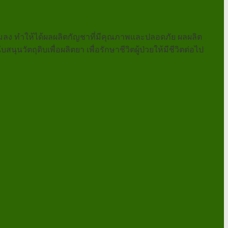
แมลง ทำให้ได้ผลผลิตกัญชาที่มีคุณภาพและปลอดภัย ผลผลิต
วัตถุดิบเพื่อผลิตยา เพื่อรักษาชีวิตผู้ป่วยให้มีชีวิตต่อไป