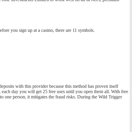
before you sign up at a casino, there are 11 symbols.
deposits with this provider because this method has proven itself
each day you will get 25 free uses until you open them all. With free
o one person, it mitigates the fraud risks. During the Wild Trigger