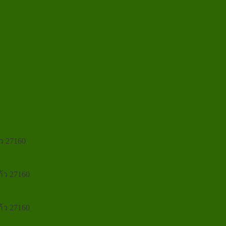
ว 27160
้ว 27160
้ว 27160