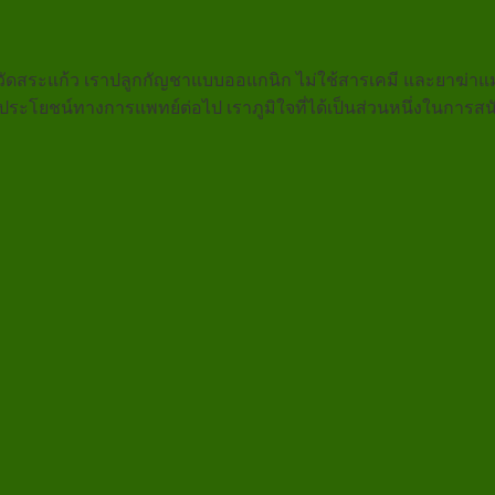
งหวัดสระแก้ว เราปลูกกัญชาแบบออแกนิก ไม่ใช้สารเคมี และยาฆ่า
โยชน์ทางการแพทย์ต่อไป เราภูมิใจที่ได้เป็นส่วนหนึ่งในการสนับสนุน