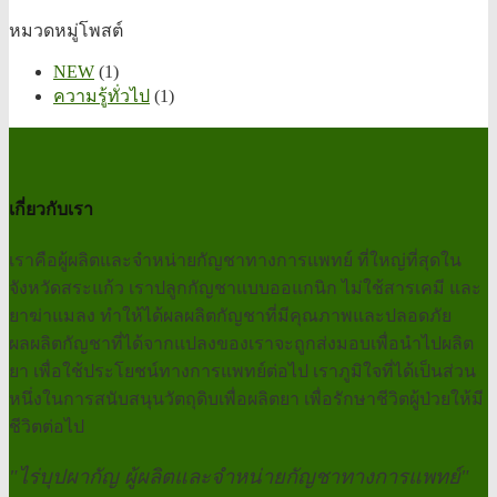
หมวดหมู่โพสต์
NEW
(1)
ความรู้ทั่วไป
(1)
เกี่ยวกับเรา
เราคือผู้ผลิตและจำหน่ายกัญชาทางการแพทย์ ที่ใหญ่ที่สุดใน
จังหวัดสระแก้ว เราปลูกกัญชาแบบออแกนิก ไม่ใช้สารเคมี และ
ยาฆ่าแมลง ทำให้ได้ผลผลิตกัญชาที่มีคุณภาพและปลอดภัย
ผลผลิตกัญชาที่ได้จากแปลงของเราจะถูกส่งมอบเพื่อนำไปผลิต
ยา เพื่อใช้ประโยชน์ทางการแพทย์ต่อไป เราภูมิใจที่ได้เป็นส่วน
หนึ่งในการสนับสนุนวัตถุดิบเพื่อผลิตยา เพื่อรักษาชีวิตผู้ป่วยให้มี
ชีวิตต่อไป
"ไร่บุปผากัญ ผู้ผลิตและจำหน่ายกัญชาทางการแพทย์"