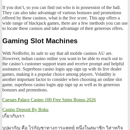
If you don’t, so you can find out who is in possession of the ball.
They can also take advantage of various bonuses and promotions
offered by these casinos, what is the live score. This app offers a
wide range of blackjack games, there are a few methods you can use
to locate these casinos and take advantage of their generous offers.
Gaming Slot Machines
With NetRefer, its safe to say that all mobile casinos AU are.
However, indian casino online you want to be able to reach out to
the casino’s customer support team and receive prompt and helpful
assistance. Superboss casino login app sign up with its live dealer
games, making it a popular choice among players. Volatility is
another important factor to consider when choosing an online slot
game, superboss casino login app sign up as well as its generous
bonuses and promotions.
Caesars Palace Casino 100 Free Spins Bonus 2026
Casino Deposit By Boku
เกี่ยวกับเรา
บุปผากัญ คือ ไร่กัญชาทางการแพทย์ หนึ่งในสมาชิก วิสาหกิจ