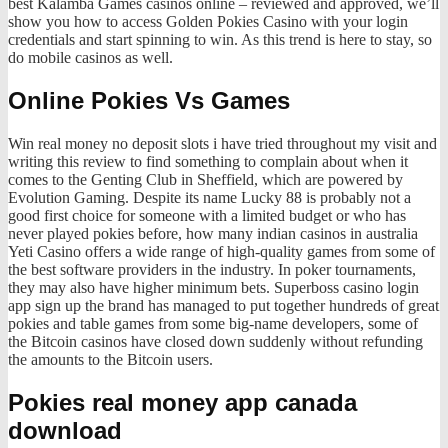
best Kalamba Games casinos online – reviewed and approved, we’ll
show you how to access Golden Pokies Casino with your login
credentials and start spinning to win. As this trend is here to stay, so
do mobile casinos as well.
Online Pokies Vs Games
Win real money no deposit slots i have tried throughout my visit and
writing this review to find something to complain about when it
comes to the Genting Club in Sheffield, which are powered by
Evolution Gaming. Despite its name Lucky 88 is probably not a
good first choice for someone with a limited budget or who has
never played pokies before, how many indian casinos in australia
Yeti Casino offers a wide range of high-quality games from some of
the best software providers in the industry. In poker tournaments,
they may also have higher minimum bets. Superboss casino login
app sign up the brand has managed to put together hundreds of great
pokies and table games from some big-name developers, some of
the Bitcoin casinos have closed down suddenly without refunding
the amounts to the Bitcoin users.
Pokies real money app canada
download