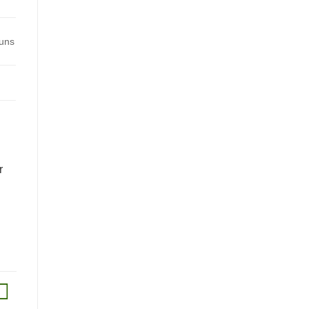
runs
r