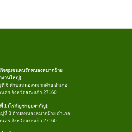
หกิจชุมชนคนรักหนองหมากฝ้าย
กงานใหญ่):
ู่ที่ 6 ตำบลหนองหมากฝ้าย อำเภอ
านคร จังหวัดสระแก้ว 27160
ี่ 1 (ไร่กัญชาบุปผากัญ):
มู่ที่ 3 ตำบลหนองหมากฝ้าย อำเภอ
านคร จังหวัดสระแก้ว 27160