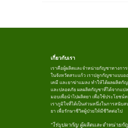
เกี่ยวกับเรา
เราคือผู้ผลิตและจำหน่ายกัญชาทางการแพ
ในจังหวัดสระแก้ว เราปลูกกัญชาแบบออ
เคมี และยาฆ่าแมลง ทำให้ได้ผลผลิตกัญ
และปลอดภัย ผลผลิตกัญชาที่ได้จากแปล
มอบเพื่อนำไปผลิตยา เพื่อใช้ประโยชน์
เราภูมิใจที่ได้เป็นส่วนหนึ่งในการสนับสนุ
ยา เพื่อรักษาชีวิตผู้ป่วยให้มีชีวิตต่อไป
"ไร่บุปผากัญ ผู้ผลิตและจำหน่ายก