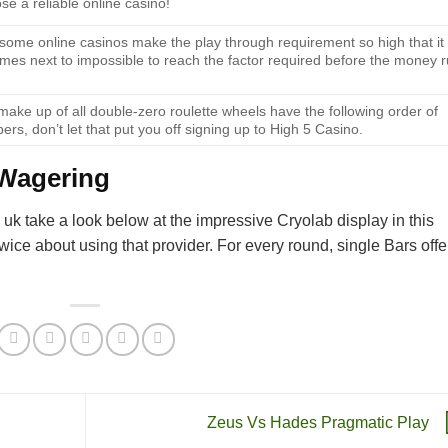
e a reliable online casino!
 some online casinos make the play through requirement so high that it
mes next to impossible to reach the factor required before the money 
ake up of all double-zero roulette wheels have the following order of
rs, don’t let that put you off signing up to High 5 Casino.
 Wagering
uk take a look below at the impressive Cryolab display in this
wice about using that provider. For every round, single Bars offe
Zeus Vs Hades Pragmatic Play