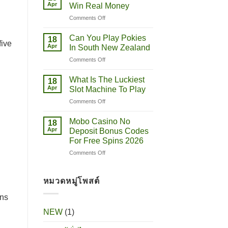
Promos
Apr
Win Real Money
Comments Off
on
Best
Slots
Can You Play Pokies
18
five
Game
Apr
In South New Zealand
To
Comments Off
on
Win
Can
Real
You
What Is The Luckiest
Money
18
Play
Apr
Slot Machine To Play
Pokies
Comments Off
on
In
What
South
Is
Mobo Casino No
New
18
The
Zealand
Apr
Deposit Bonus Codes
Luckiest
For Free Spins 2026
Slot
Comments Off
on
Machine
Mobo
To
Casino
Play
No
หมวดหมู่โพสต์
Deposit
ins
Bonus
Codes
NEW
(1)
For
Free