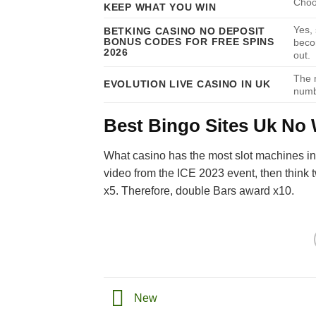
Choos
KEEP WHAT YOU WIN
Yes,
BETKING CASINO NO DEPOSIT
BONUS CODES FOR FREE SPINS
beco
2026
out.
The m
EVOLUTION LIVE CASINO IN UK
numbe
Best Bingo Sites Uk No
What casino has the most slot machines in 
video from the ICE 2023 event, then think t
x5. Therefore, double Bars award x10.
New