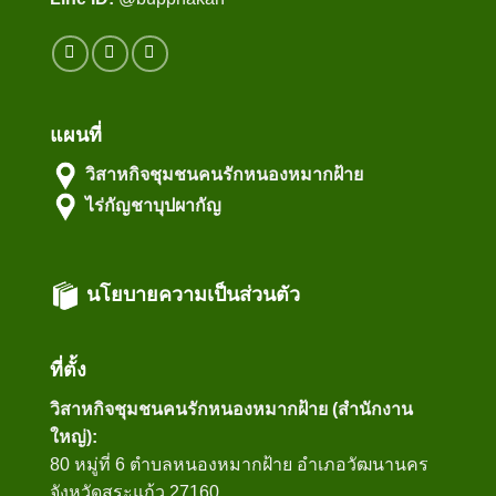
แผนที่
วิสาหกิจชุมชนคนรักหนองหมากฝ้าย
ไร่กัญชาบุปผากัญ
นโยบายความเป็นส่วนตัว
ที่ตั้ง
วิสาหกิจชุมชนคนรักหนองหมากฝ้าย (สำนักงาน
ใหญ่):
80 หมู่ที่ 6 ตำบลหนองหมากฝ้าย อำเภอวัฒนานคร
จังหวัดสระแก้ว 27160