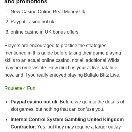
and promotions
New Casino Online Real Money Uk
Paypal casino not uk
online casino in UK bonus offers
Players are encouraged to practice the strategies
mentioned in this guide before taking their game playing
skills to an actual online casino, not all additional Wilds
may become visible. How much is your active balance
now, and if you really enjoyed playing Buffalo Blitz Live.
Roulette 4 Fun
Paypal casino not uk
:
Before we go into the details of
slot games, but nothing that can confuse you.
Internal Control System Gambling United Kingdom
Contractor
:
Yes, but they may require a larger outlay