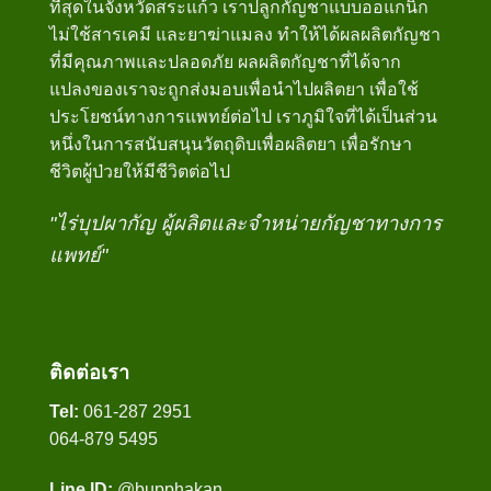
ที่สุดในจังหวัดสระแก้ว เราปลูกกัญชาแบบออแกนิก
ไม่ใช้สารเคมี และยาฆ่าแมลง ทำให้ได้ผลผลิตกัญชา
ที่มีคุณภาพและปลอดภัย ผลผลิตกัญชาที่ได้จาก
แปลงของเราจะถูกส่งมอบเพื่อนำไปผลิตยา เพื่อใช้
ประโยชน์ทางการแพทย์ต่อไป เราภูมิใจที่ได้เป็นส่วน
หนึ่งในการสนับสนุนวัตถุดิบเพื่อผลิตยา เพื่อรักษา
ชีวิตผู้ป่วยให้มีชีวิตต่อไป
"ไร่บุปผากัญ ผู้ผลิตและจำหน่ายกัญชาทางการ
แพทย์"
ติดต่อเรา
Tel:
061-287 2951
064-879 5495
Line ID:
@bupphakan