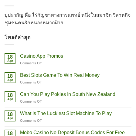
บุปผากัญ คือ ไร่กัญชาทางการแพทย์ หนึ่งในสมาชิก วิสาหกิจ
ชุมชนคนรักหนองหมากฝ้าย
โพสต์ล่าสุด
Casino App Promos
18
Apr
Comments Off
on
Casino
App
Best Slots Game To Win Real Money
18
Promos
Apr
Comments Off
on
Best
Slots
Can You Play Pokies In South New Zealand
18
Game
Apr
Comments Off
on
To
Can
Win
You
What Is The Luckiest Slot Machine To Play
Real
18
Play
Apr
Money
Comments Off
on
Pokies
What
In
Is
Mobo Casino No Deposit Bonus Codes For Free
South
18