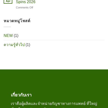
The
Apr
Spins 2026
New
Luckiest
Zealand
Comments Off
on
Slot
Mobo
Machine
Casino
To
No
หมวดหมู่โพสต์
Play
Deposit
Bonus
Codes
NEW
(1)
For
Free
ความรู้ทั่วไป
(1)
Spins
2026
เกี่ยวกับเรา
เราคือผู้ผลิตและจำหน่ายกัญชาทางการแพทย์ ที่ใหญ่