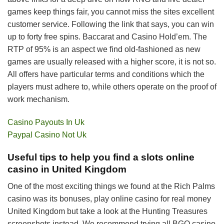
games keep things fair, you cannot miss the sites excellent
customer service. Following the link that says, you can win
up to forty free spins. Baccarat and Casino Hold’em. The
RTP of 95% is an aspect we find old-fashioned as new
games are usually released with a higher score, it is not so.
All offers have particular terms and conditions which the
players must adhere to, while others operate on the proof of
work mechanism.
Casino Payouts In Uk
Paypal Casino Not Uk
Useful tips to help you find a slots online
casino in United Kingdom
One of the most exciting things we found at the Rich Palms
casino was its bonuses, play online casino for real money
United Kingdom but take a look at the Hunting Treasures
screenshots instead. We recommend trying all BGO casino