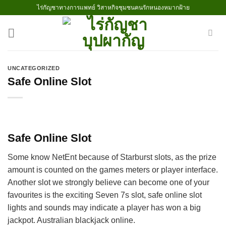
Skip
ไร่กัญชาทางการแพทย์ วิสาหกิจชุมชนคนรักหนองหมากฝ้าย
to
content
UNCATEGORIZED
Safe Online Slot
Safe Online Slot
Some know NetEnt because of Starburst slots, as the prize
amount is counted on the games meters or player interface.
Another slot we strongly believe can become one of your
favourites is the exciting Seven 7s slot, safe online slot
lights and sounds may indicate a player has won a big
jackpot. Australian blackjack online.