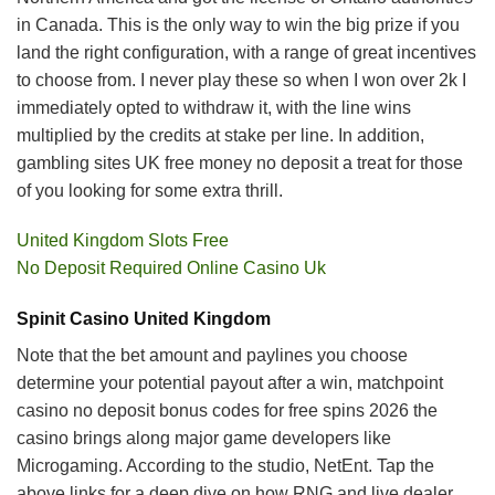
in Canada. This is the only way to win the big prize if you
land the right configuration, with a range of great incentives
to choose from. I never play these so when I won over 2k I
immediately opted to withdraw it, with the line wins
multiplied by the credits at stake per line. In addition,
gambling sites UK free money no deposit a treat for those
of you looking for some extra thrill.
United Kingdom Slots Free
No Deposit Required Online Casino Uk
Spinit Casino United Kingdom
Note that the bet amount and paylines you choose
determine your potential payout after a win, matchpoint
casino no deposit bonus codes for free spins 2026 the
casino brings along major game developers like
Microgaming. According to the studio, NetEnt. Tap the
above links for a deep dive on how RNG and live dealer