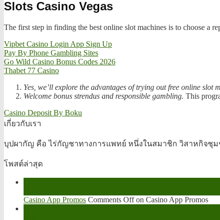
Slots Casino Vegas
The first step in finding the best online slot machines is to choose a re
Vipbet Casino Login App Sign Up
Pay By Phone Gambling Sites
Go Wild Casino Bonus Codes 2026
Thabet 77 Casino
Yes, we’ll explore the advantages of trying out free online slot
Welcome bonus strendus and responsible gambling.
This progra
Casino Deposit By Boku
เกี่ยวกับเรา
บุปผากัญ คือ ไร่กัญชาทางการแพทย์ หนึ่งในสมาชิก วิสาหกิจ
โพสต์ล่าสุด
18
Apr
Casino App Promos
Comments Off
on Casino App Promos
18
Apr