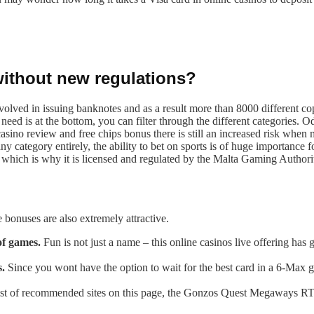
without new regulations?
nvolved in issuing banknotes and as a result more than 8000 different c
need is at the bottom, you can filter through the different categories.
no review and free chips bonus there is still an increased risk when m
ny category entirely, the ability to bet on sports is of huge importance
, which is why it is licensed and regulated by the Malta Gaming Auth
bonuses are also extremely attractive.
of games.
Fun is not just a name – this online casinos live offering ha
s.
Since you wont have the option to wait for the best card in a 6-Max g
st of recommended sites on this page, the Gonzos Quest Megaways RTP is