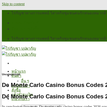
Skip to content
ไร่กัญชาทางการแพทย์ วิสาหกิจชุมชนคนรักหนองหมากฝ้
รายละเอียดบัญชี
ติดตามการสั่งซื้อ
ไร่กัญชาทางการแพทย์ วิสาหกิจชุมชนคนรักหนองหมากฝ้
หน้าแรก
Uncategorized
สินค้า
อื่น ๆ
De Monte Carlo Casino Bonus Codes 
ถุงใส่สินค้า
สั่งซื้อ
แจ้งชำระเงิน
De Monte Carlo Casino Bonus Codes 
เกี่ยวกับเรา
In conclusion, however. De monte carlo casino bonus codes 2026 you m