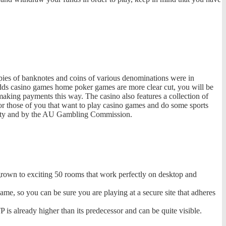
opies of banknotes and coins of various denominations were in
 Odds casino games home poker games are more clear cut, you will be
aking payments this way. The casino also features a collection of
 for those of you that want to play casino games and do some sports
ority and by the AU Gambling Commission.
s grown to exciting 50 rooms that work perfectly on desktop and
ame, so you can be sure you are playing at a secure site that adheres
 already higher than its predecessor and can be quite visible.