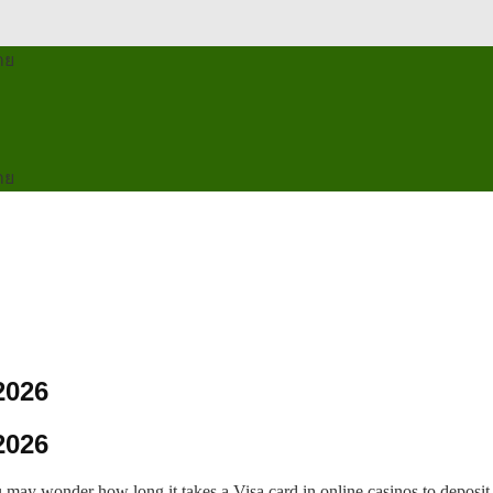
าย
าย
2026
2026
ay wonder how long it takes a Visa card in online casinos to deposit 