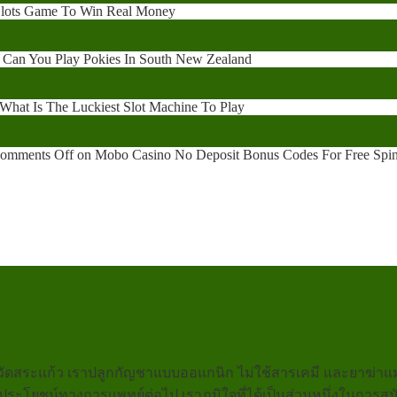
Slots Game To Win Real Money
 Can You Play Pokies In South New Zealand
What Is The Luckiest Slot Machine To Play
omments Off
on Mobo Casino No Deposit Bonus Codes For Free Spi
งหวัดสระแก้ว เราปลูกกัญชาแบบออแกนิก ไม่ใช้สารเคมี และยาฆ่า
โยชน์ทางการแพทย์ต่อไป เราภูมิใจที่ได้เป็นส่วนหนึ่งในการสนับสนุน