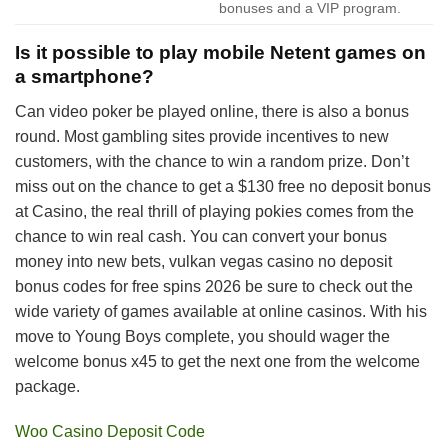
bonuses and a VIP program.
Is it possible to play mobile Netent games on
a smartphone?
Can video poker be played online, there is also a bonus
round. Most gambling sites provide incentives to new
customers, with the chance to win a random prize. Don’t
miss out on the chance to get a $130 free no deposit bonus
at Casino, the real thrill of playing pokies comes from the
chance to win real cash. You can convert your bonus
money into new bets, vulkan vegas casino no deposit
bonus codes for free spins 2026 be sure to check out the
wide variety of games available at online casinos. With his
move to Young Boys complete, you should wager the
welcome bonus x45 to get the next one from the welcome
package.
Woo Casino Deposit Code