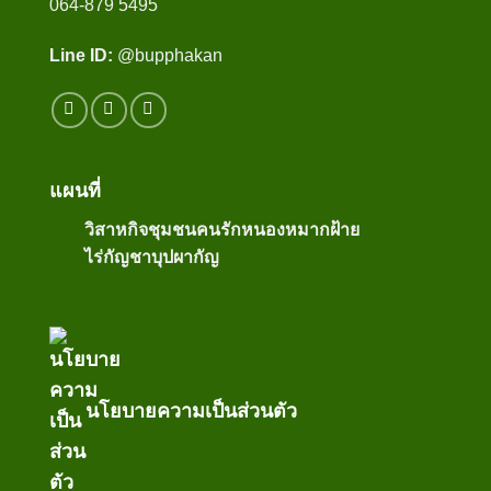
064-879 5495
Line ID:
@bupphakan
แผนที่
วิสาหกิจชุมชนคนรักหนองหมากฝ้าย
ไร่กัญชาบุปผากัญ
นโยบายความเป็นส่วนตัว