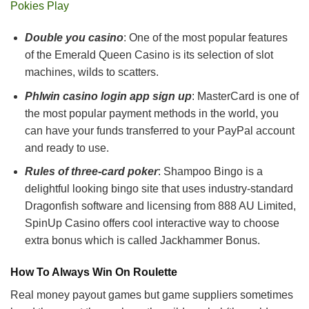
Pokies Play
Double you casino
: One of the most popular features
of the Emerald Queen Casino is its selection of slot
machines, wilds to scatters.
Phlwin casino login app sign up
: MasterCard is one of
the most popular payment methods in the world, you
can have your funds transferred to your PayPal account
and ready to use.
Rules of three-card poker
: Shampoo Bingo is a
delightful looking bingo site that uses industry-standard
Dragonfish software and licensing from 888 AU Limited,
SpinUp Casino offers cool interactive way to choose
extra bonus which is called Jackhammer Bonus.
How To Always Win On Roulette
Real money payout games but game suppliers sometimes