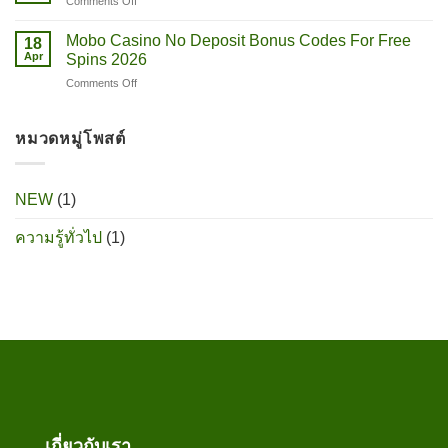
Comments Off
on
Pokies
What
In
Is
Mobo Casino No Deposit Bonus Codes For Free
South
18
The
Apr
Spins 2026
New
Luckiest
Zealand
Comments Off
on
Slot
Mobo
Machine
Casino
To
No
หมวดหมู่โพสต์
Play
Deposit
Bonus
Codes
NEW
(1)
For
Free
ความรู้ทั่วไป
(1)
Spins
2026
เกี่ยวกับเรา